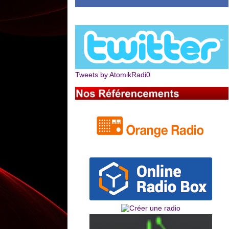
Tweets by AtomikRadi0