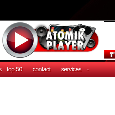
s
top 50
contact
services
-