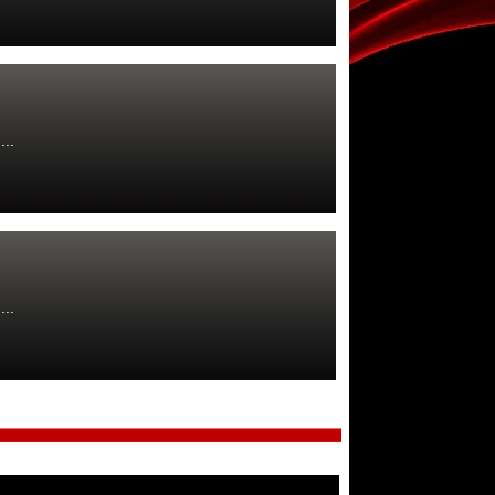
...
...